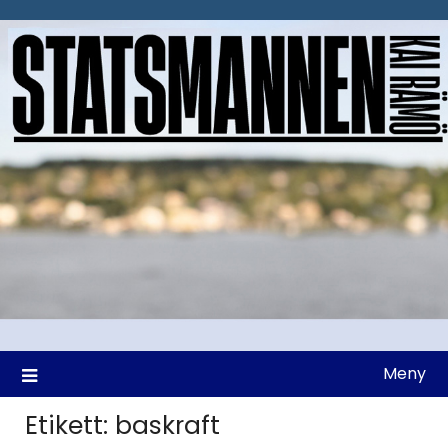
Hoppa
till
innehåll
Meny
Etikett:
baskraft