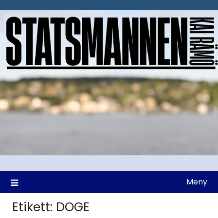
Hoppa
till
innehåll
Meny
Etikett:
DOGE