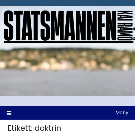
Hoppa
till
innehåll
Meny
Etikett:
doktrin