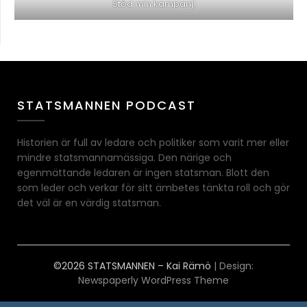
Stöd min kampanj!
STATSMANNEN PODCAST
Historien är full av ledare och politiker som varit mer eller
mindre statsmannamässiga. Den närige och
egenmättande ledaren är ingen statsman. Blott den
som leder och verkar för sitt ämbetes tänkta roll och gör
det väl är en värdig statsman.
©2026 STATSMANNEN – Kai Rämö
| Design:
Newspaperly WordPress Theme