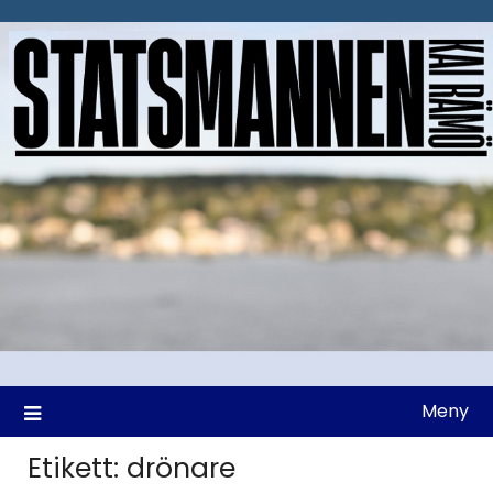
Hoppa
till
innehåll
Meny
Etikett:
drönare