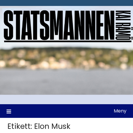
Hoppa
till
innehåll
Meny
Etikett:
Elon Musk