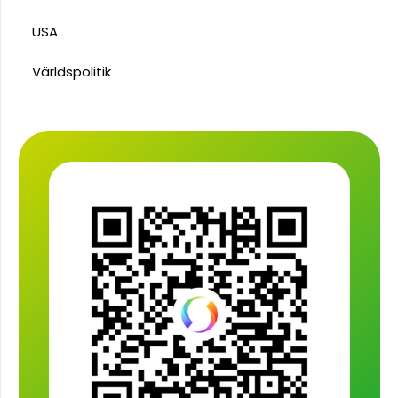
USA
Världspolitik