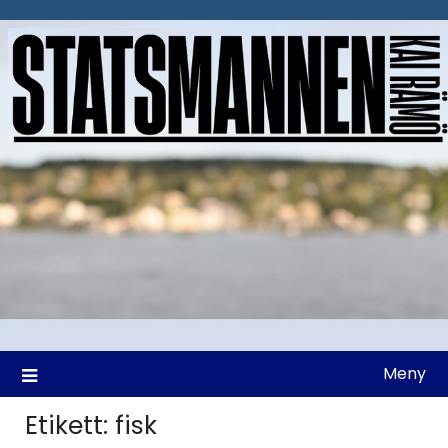
Hoppa
till
innehåll
Meny
Etikett:
fisk