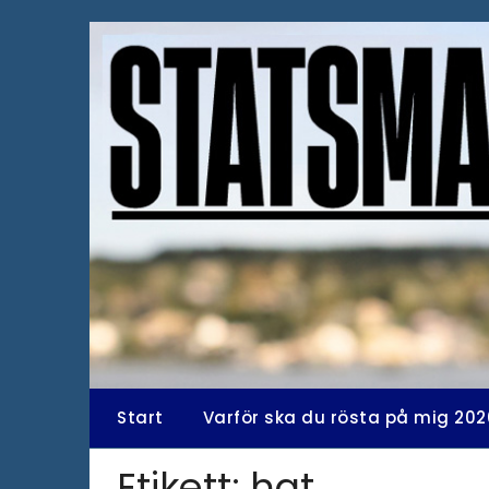
Hoppa
till
innehåll
Start
Varför ska du rösta på mig 202
Etikett:
hat