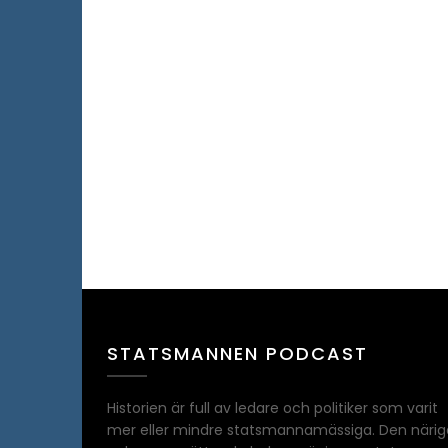
STATSMANNEN PODCAST
Historien är full av ledare och politiker som varit
mer eller mindre statsmannamässiga. Den närig