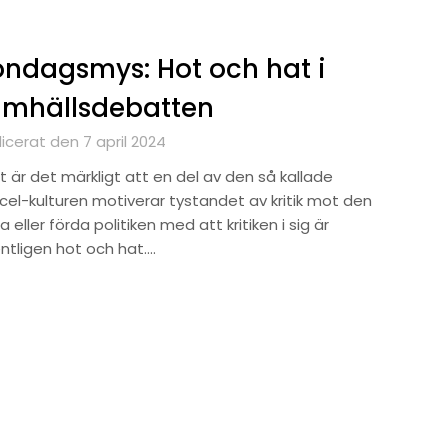
ndagsmys: Hot och hat i
amhällsdebatten
icerat den 7 april 2024
t är det märkligt att en del av den så kallade
cel-kulturen motiverar tystandet av kritik mot den
 eller förda politiken med att kritiken i sig är
ntligen hot och hat….