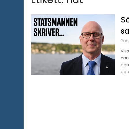
Sö
s
Publ
Viss
can
egna
ege