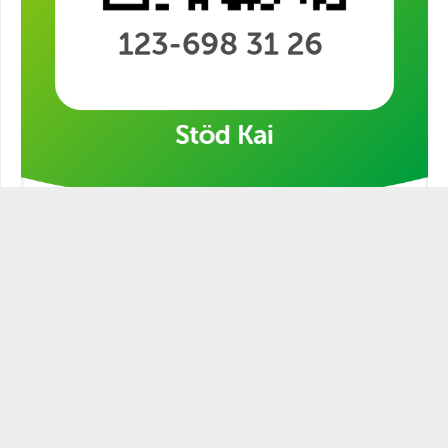
Stöd min kampanj!