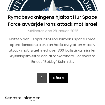
Rymdbevakningens hjältar: Hur Space
Force avvärjde Irans attack mot Israel
Publicerat den 28 januari 2025
Natten den 13 april 2024 ljöd larmen i Space Force
operationscentraler. Iran hade avfyrat en massiv
attack mot Israel med över 300 ballistiska missiler,
kryssningsmissiler och attackdrönare. För överste
Ernest ”Bobby” Schmitt…
Sidnumrering
1
Nästa
för
inlägg
Senaste inläggen