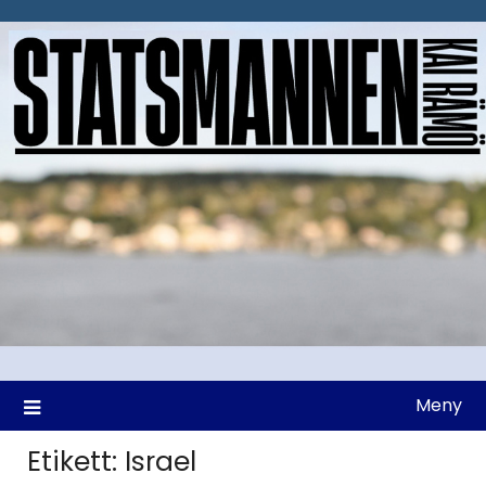
Hoppa
till
innehåll
Meny
Etikett:
Israel