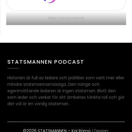
Stöd min kampanj!
STATSMANNEN PODCAST
Historien är full av ledare och politiker som varit mer eller
mindre statsmannamässiga. Den närige och
egenmättande ledaren är ingen statsman. Blott den
som leder och verkar för sitt ämbetes tänkta roll och gör
det väl är en värdig statsman.
©2026 STATSMANNEN – Kai Rämö
| Design: