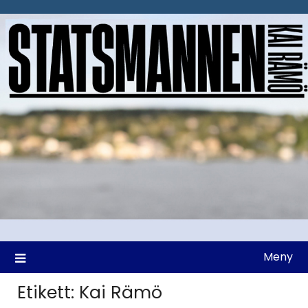
Hoppa
till
innehåll
Meny
Etikett:
Kai Rämö