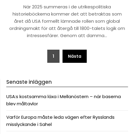
När 2025 summeras i de utrikespolitiska
historieböckerna kommer det att betraktas som
året då USA formellt lämnade rollen som global
ordningsmakt för att återgå till 1800-talets logik om
intressesfärer. Genom att damma…
Sidnumrering
1
Nästa
för
inlägg
Senaste inläggen
USA:s kostsamma läxa i Mellanöstern – när baserna
blev måltavlor
Varför Europa måste leda vägen efter Rysslands
misslyckande i Sahel