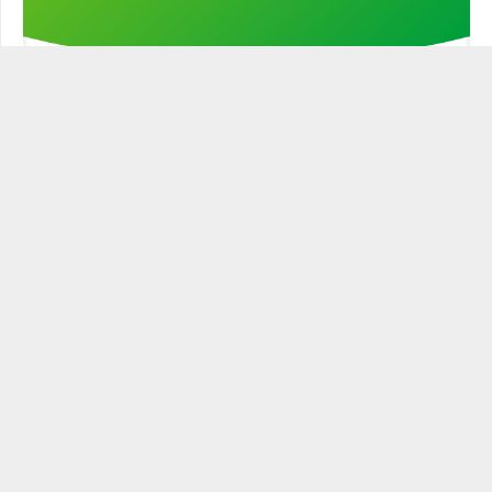
Stöd min kampanj!
STATSMANNEN PODCAST
Historien är full av ledare och politiker som varit mer eller
mindre statsmannamässiga. Den närige och
egenmättande ledaren är ingen statsman. Blott den
som leder och verkar för sitt ämbetes tänkta roll och gör