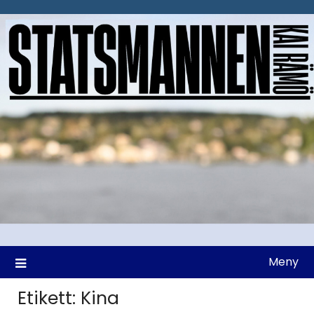
Hoppa
till
innehåll
Meny
Etikett:
Kina