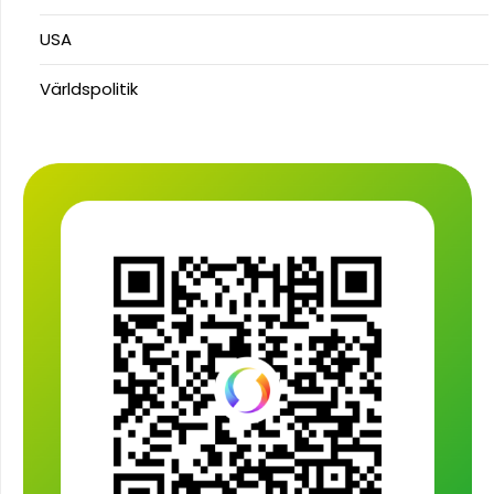
USA
Världspolitik