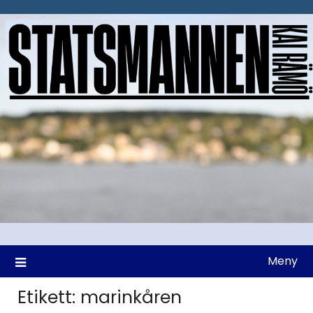
Hoppa
till
innehåll
Meny
Etikett:
marinkåren