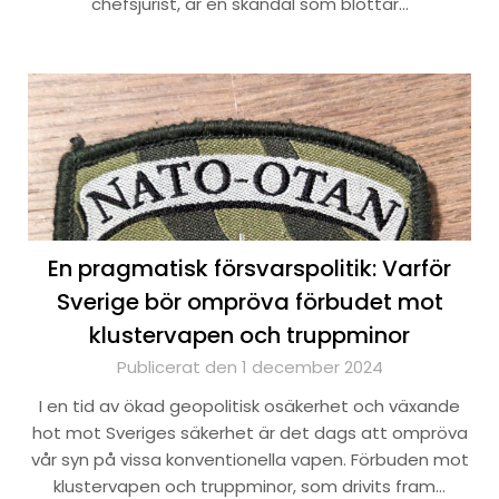
chefsjurist, är en skandal som blottar…
En pragmatisk försvarspolitik: Varför
Sverige bör ompröva förbudet mot
klustervapen och truppminor
Publicerat den 1 december 2024
I en tid av ökad geopolitisk osäkerhet och växande
hot mot Sveriges säkerhet är det dags att ompröva
vår syn på vissa konventionella vapen. Förbuden mot
klustervapen och truppminor, som drivits fram…