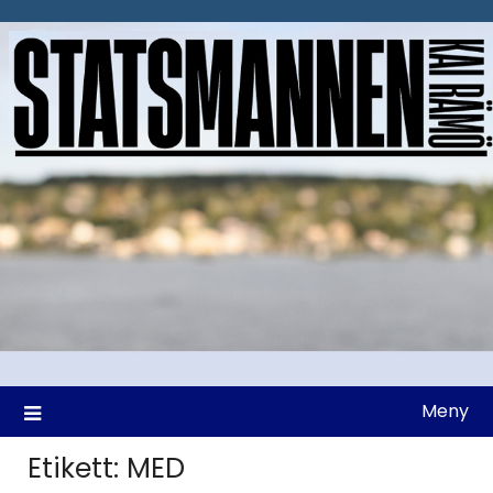
Hoppa
till
innehåll
Meny
Etikett:
MED