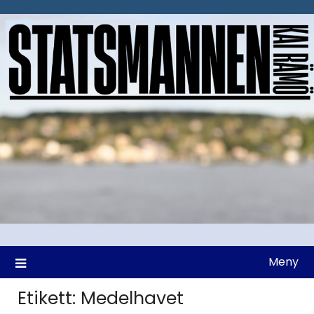
Hoppa
till
innehåll
Meny
Etikett:
Medelhavet