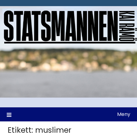
Hoppa
till
innehåll
Meny
Etikett:
muslimer