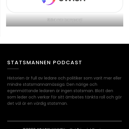
Stöd min kampanj!
STATSMANNEN PODCAST
Historien är full av ledare och politiker som varit mer eller
mindre statsmannamässiga. Den närige och
egenmättande ledaren är ingen statsman. Blott den
som leder och verkar för sitt ämbetes tänkta roll och gör
det väl är en värdig statsman.