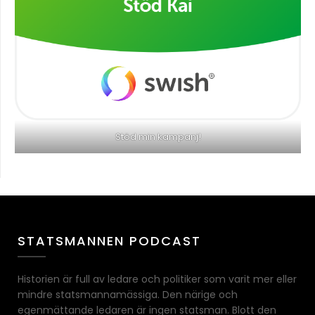
Stöd min kampanj!
STATSMANNEN PODCAST
Historien är full av ledare och politiker som varit mer eller
mindre statsmannamässiga. Den närige och
egenmättande ledaren är ingen statsman. Blott den