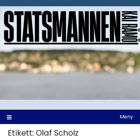
Hoppa
till
innehåll
Meny
Etikett:
Olaf Scholz