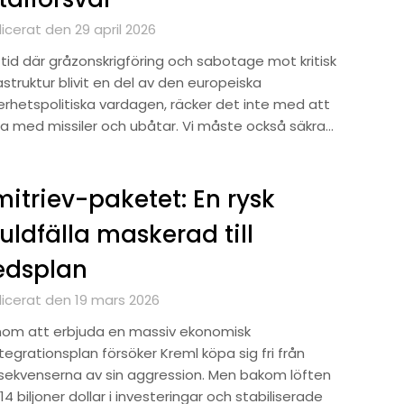
icerat den 29 april 2026
 tid där gråzonskrigföring och sabotage mot kritisk
astruktur blivit en del av den europeiska
erhetspolitiska vardagen, räcker det inte med att
ta med missiler och ubåtar. Vi måste också säkra…
itriev-paketet: En rysk
uldfälla maskerad till
edsplan
licerat den 19 mars 2026
om att erbjuda en massiv ekonomisk
tegrationsplan försöker Kreml köpa sig fri från
sekvenserna av sin aggression. Men bakom löften
4 biljoner dollar i investeringar och stabiliserade