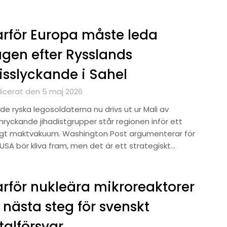
rför Europa måste leda
gen efter Rysslands
sslyckande i Sahel
licerat den 5 maj 2026
de ryska legosoldaterna nu drivs ut ur Mali av
mryckande jihadistgrupper står regionen inför ett
ligt maktvakuum. Washington Post argumenterar för
USA bör kliva fram, men det är ett strategiskt…
rför nukleära mikroreaktorer
 nästa steg för svenskt
talförsvar