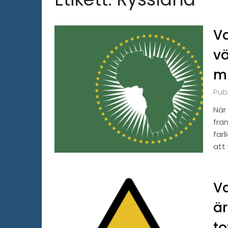
Va
vä
mi
Pub
När 
fra
far
att 
Va
är
to