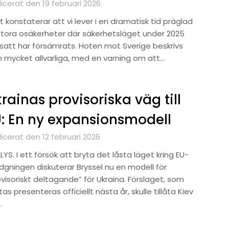
icerat den 19 februari 2026
 konstaterar att vi lever i en dramatisk tid präglad
stora osäkerheter där säkerhetsläget under 2025
tsatt har försämrats. Hoten mot Sverige beskrivs
 mycket allvarliga, med en varning om att…
rainas provisoriska väg till
: En ny expansionsmodell
icerat den 12 februari 2026
YS. I ett försök att bryta det låsta läget kring EU-
idgningen diskuterar Bryssel nu en modell för
visoriskt deltagande” för Ukraina. Förslaget, som
as presenteras officiellt nästa år, skulle tillåta Kiev
…