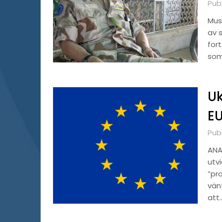
Publ
Must
av 
for
som
Uk
EU
Publ
ANAL
utv
”pro
vänt
att