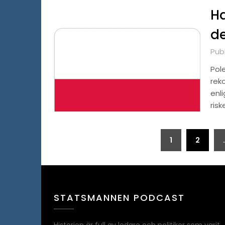
Ha
de
Publ
Pole
rek
enl
ris
Sidnumrering
1
2
för
inlägg
STATSMANNEN PODCAST