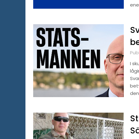
ene
Sv
b
Pub
I s
låg
Sva
bet
den
St
Sä