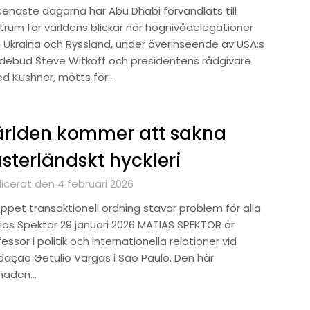
senaste dagarna har Abu Dhabi förvandlats till
trum för världens blickar när högnivådelegationer
n Ukraina och Ryssland, under överinseende av USA:s
debud Steve Witkoff och presidentens rådgivare
ed Kushner, mötts för…
ärlden kommer att sakna
sterländskt hyckleri
licerat den 4 februari 2026
öppet transaktionell ordning stavar problem för alla
ias Spektor 29 januari 2026 MATIAS SPEKTOR är
essor i politik och internationella relationer vid
dação Getulio Vargas i São Paulo. Den här
naden…