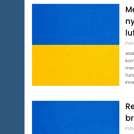
Me
ny
lu
Publ
ANA
kom
mes
fund
inn
Re
br
Publ