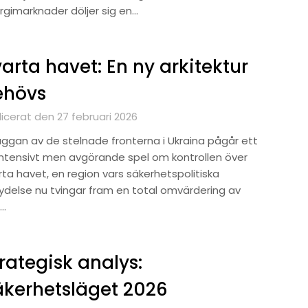
rgimarknader döljer sig en…
arta havet: En ny arkitektur
ehövs
licerat den 27 februari 2026
kuggan av de stelnade fronterna i Ukraina pågår ett
intensivt men avgörande spel om kontrollen över
rta havet, en region vars säkerhetspolitiska
ydelse nu tvingar fram en total omvärdering av
…
rategisk analys:
kerhetsläget 2026