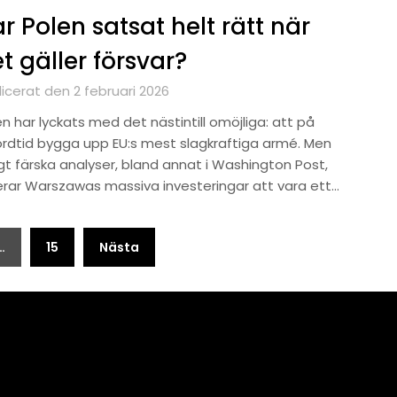
r Polen satsat helt rätt när
t gäller försvar?
icerat den 2 februari 2026
n har lyckats med det nästintill omöjliga: att på
ordtid bygga upp EU:s mest slagkraftiga armé. Men
igt färska analyser, bland annat i Washington Post,
kerar Warszawas massiva investeringar att vara ett…
…
15
Nästa