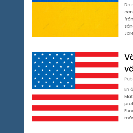
De 
cen
frå
sän
Jar
V
vä
Pub
En 
Mat
prof
Fun
må