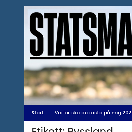
Hoppa
till
innehåll
Start
Varför ska du rösta på mig 202
Etikett:
Ryssland