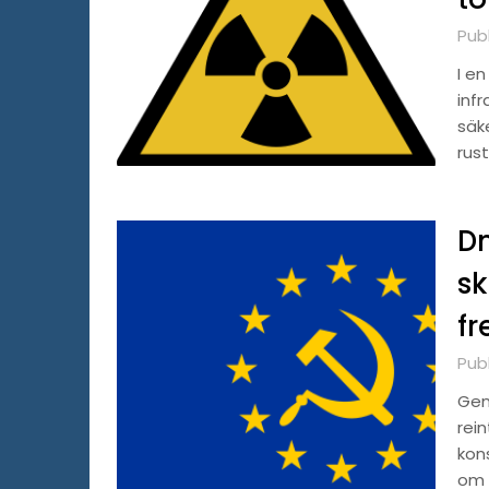
Publ
I en
infr
säk
rus
Dm
sk
fr
Pub
Gen
rein
kon
om 1