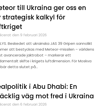
teor till Ukraina ger oss en
 strategisk kalkyl för
ftkriget
icerat den 9 februari 2026
LYS. Beskedet att ukrainska JAS 39 Gripen sannolikt
mer att bestyckas med Meteor-missilen – världens
t avancerade jaktrobot – markerar ett
amentalt skifte i krigets luftdimension. För Moskva
ebär detta slutet på…
alpolitik i Abu Dhabi: En
äcklig väg mot fred i Ukraina
icerat den 6 februari 2026