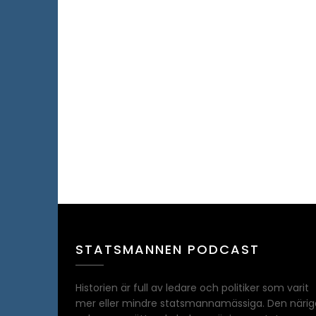
STATSMANNEN PODCAST
Historien är full av ledare och politiker som varit
mer eller mindre statsmannamässiga. Den närig