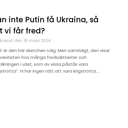
n inte Putin få Ukraina, så
t vi får fred?
licerat den 16 mars 2024
t är den här sketchen rolig. Men samtidigt, den visar
naiviteten hos många fredsaktivister och
olkningen i väst, som av vissa påstås vara
gströtta”. Vi har ingen rätt att vara krigströtta….