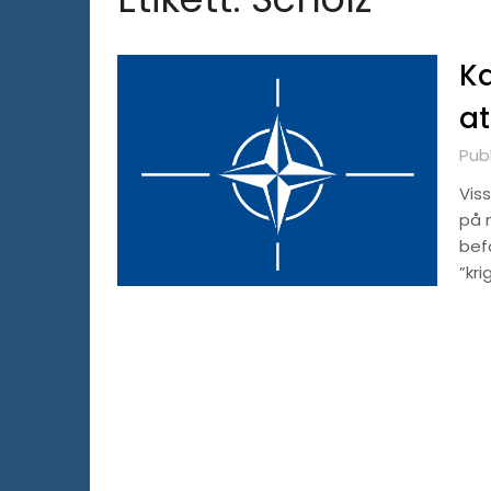
Ka
at
Pub
Viss
på 
bef
”kri