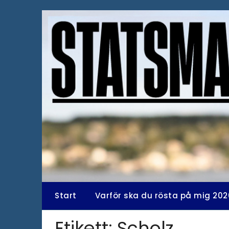
Hoppa
till
innehåll
Start
Varför ska du rösta på mig 202
Etikett:
Scholz