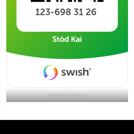
Stöd min kampanj!