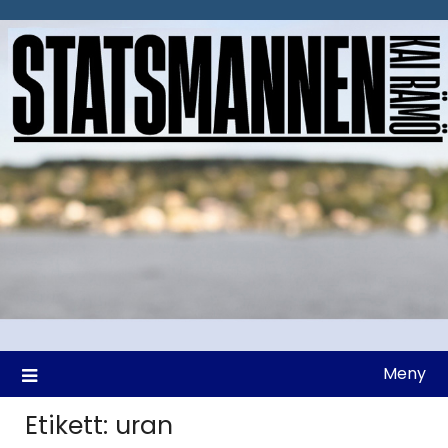
Hoppa
till
innehåll
Meny
Etikett:
uran