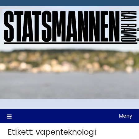
Hoppa
till
innehåll
Meny
Etikett:
vapenteknologi