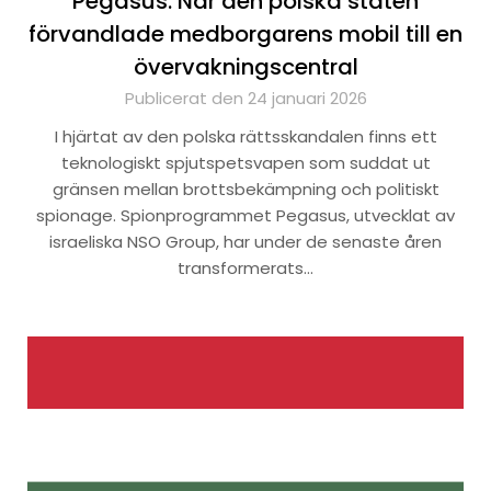
Pegasus: När den polska staten
förvandlade medborgarens mobil till en
övervakningscentral
Publicerat den 24 januari 2026
I hjärtat av den polska rättsskandalen finns ett
teknologiskt spjutspetsvapen som suddat ut
gränsen mellan brottsbekämpning och politiskt
spionage. Spionprogrammet Pegasus, utvecklat av
israeliska NSO Group, har under de senaste åren
transformerats…