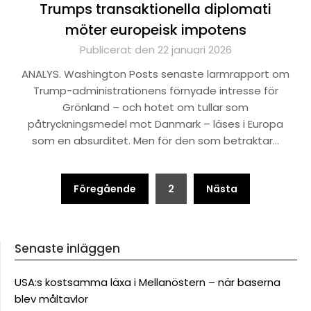
Trumps transaktionella diplomati
möter europeisk impotens
Publicerat den 22 januari 2026
ANALYS. Washington Posts senaste larmrapport om
Trump-administrationens förnyade intresse för
Grönland – och hotet om tullar som
påtryckningsmedel mot Danmark – läses i Europa
som en absurditet. Men för den som betraktar…
Sidnumrering
Föregående
2
Nästa
för
inlägg
Senaste inläggen
USA:s kostsamma läxa i Mellanöstern – när baserna
blev måltavlor