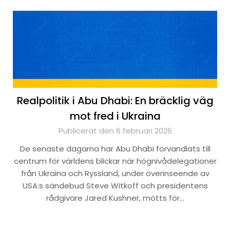
Realpolitik i Abu Dhabi: En bräcklig väg
mot fred i Ukraina
Publicerat den 6 februari 2026
De senaste dagarna har Abu Dhabi förvandlats till
centrum för världens blickar när högnivådelegationer
från Ukraina och Ryssland, under överinseende av
USA:s sändebud Steve Witkoff och presidentens
rådgivare Jared Kushner, mötts för…