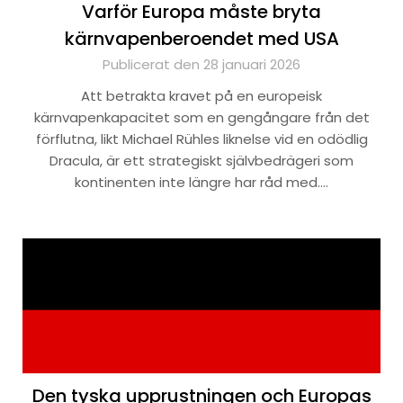
Varför Europa måste bryta
kärnvapenberoendet med USA
Publicerat den 28 januari 2026
Att betrakta kravet på en europeisk
kärnvapenkapacitet som en gengångare från det
förflutna, likt Michael Rühles liknelse vid en odödlig
Dracula, är ett strategiskt självbedrägeri som
kontinenten inte längre har råd med….
Den tyska upprustningen och Europas