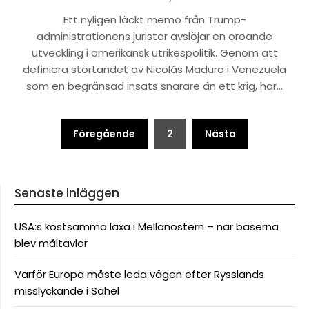
Ett nyligen läckt memo från Trump-
administrationens jurister avslöjar en oroande
utveckling i amerikansk utrikespolitik. Genom att
definiera störtandet av Nicolás Maduro i Venezuela
som en begränsad insats snarare än ett krig, har…
Sidnumrering
Föregående
2
Nästa
för
inlägg
Senaste inläggen
USA:s kostsamma läxa i Mellanöstern – när baserna
blev måltavlor
Varför Europa måste leda vägen efter Rysslands
misslyckande i Sahel