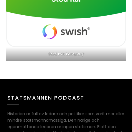
Stöd min kampanj!
STATSMANNEN PODCAST
Historien är full av ledare och politiker som varit mer eller
mindre statsmannamässiga. Den närige och
egenmättande ledaren är ingen statsman. Blott den