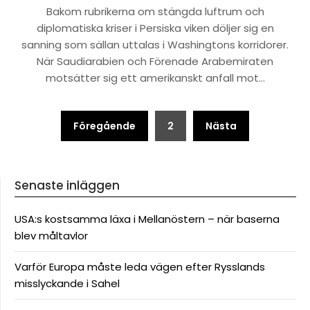
Bakom rubrikerna om stängda luftrum och
diplomatiska kriser i Persiska viken döljer sig en
sanning som sällan uttalas i Washingtons korridorer.
När Saudiarabien och Förenade Arabemiraten
motsätter sig ett amerikanskt anfall mot…
Sidnumrering
Föregående
2
Nästa
för
inlägg
Senaste inläggen
USA:s kostsamma läxa i Mellanöstern – när baserna
blev måltavlor
Varför Europa måste leda vägen efter Rysslands
misslyckande i Sahel