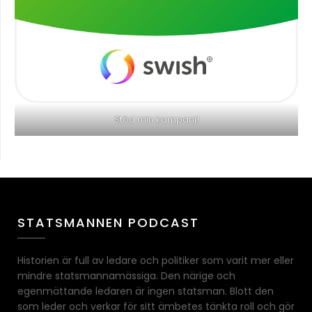
Stöd min kampanj!
STATSMANNEN PODCAST
Historien är full av ledare och politiker som varit mer eller
mindre statsmannamässiga. Den närige och
egenmättande ledaren är ingen statsman. Blott den
som leder och verkar för sitt ämbetes tänkta roll och gör