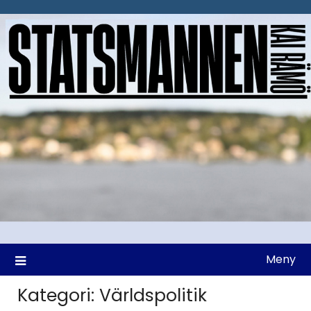
Hoppa
till
innehåll
Meny
Kategori:
Världspolitik