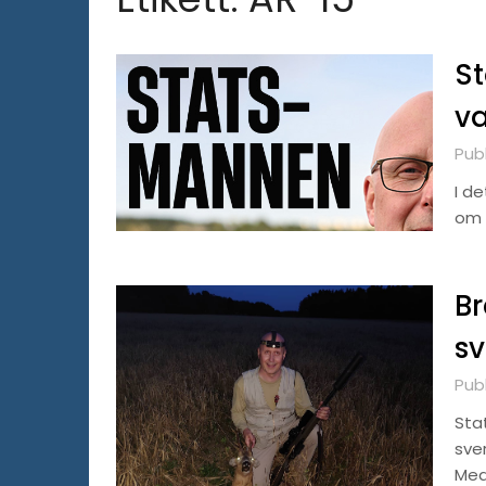
S
va
Publ
I de
om 
Br
s
Publ
Sta
sve
Med