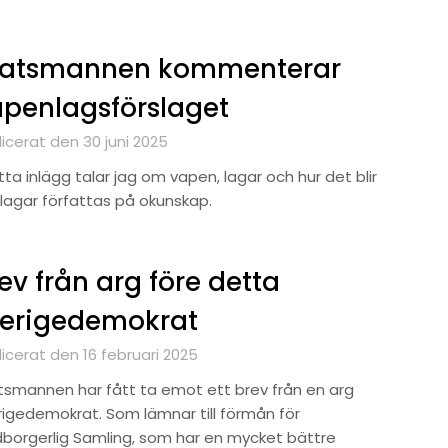
tatsmannen kommenterar
penlagsförslaget
icerat den 30 juni 2025
tta inlägg talar jag om vapen, lagar och hur det blir
lagar författas på okunskap.
ev från arg före detta
verigedemokrat
icerat den 16 februari 2025
tsmannen har fått ta emot ett brev från en arg
rigedemokrat. Som lämnar till förmån för
borgerlig Samling, som har en mycket bättre