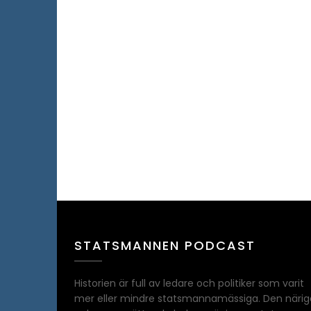
STATSMANNEN PODCAST
Historien är full av ledare och politiker som varit
mer eller mindre statsmannamässiga. Den närig