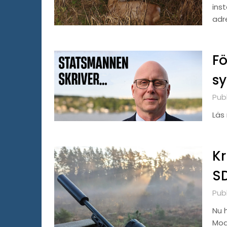
inst
adr
Fö
s
Publ
Läs 
Kr
S
Pub
Nu h
Mod