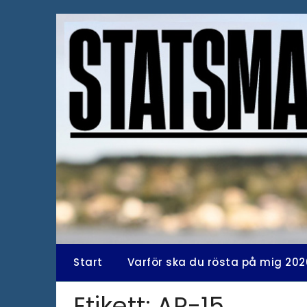
Hoppa
till
innehåll
Start
Varför ska du rösta på mig 202
Etikett:
AR-15