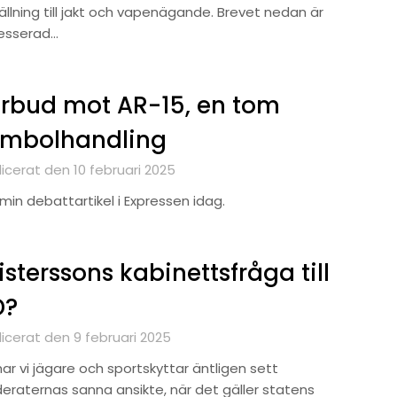
ällning till jakt och vapenägande. Brevet nedan är
esserad…
rbud mot AR-15, en tom
ymbolhandling
icerat den 10 februari 2025
min debattartikel i Expressen idag.
isterssons kabinettsfråga till
D?
licerat den 9 februari 2025
ar vi jägare och sportskyttar äntligen sett
eraternas sanna ansikte, när det gäller statens