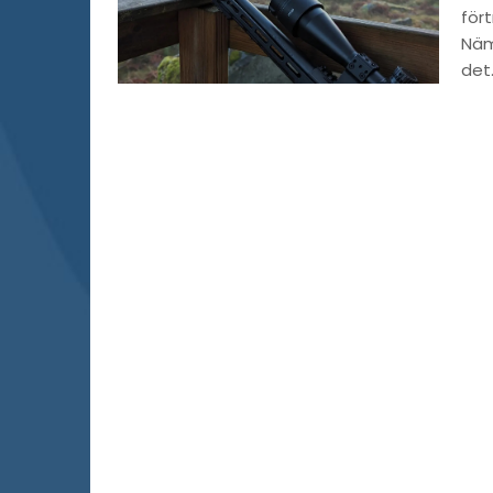
för
Näm
det