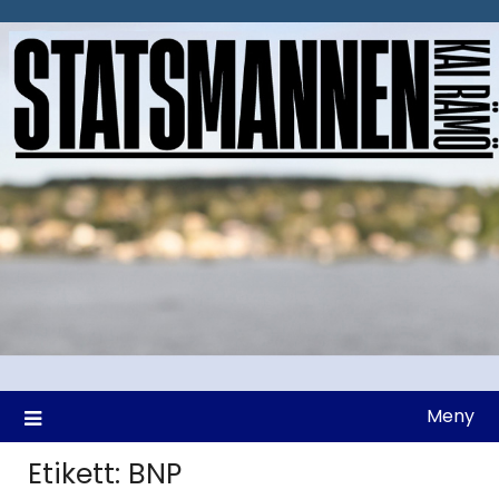
Hoppa
till
innehåll
Meny
Etikett:
BNP