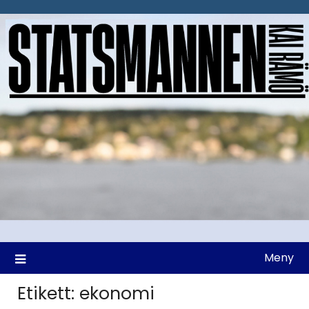
Hoppa
till
innehåll
Meny
Etikett:
ekonomi