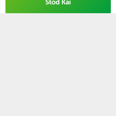
Stöd min kampanj!
STATSMANNEN PODCAST
Historien är full av ledare och politiker som varit mer eller
mindre statsmannamässiga. Den närige och
egenmättande ledaren är ingen statsman. Blott den