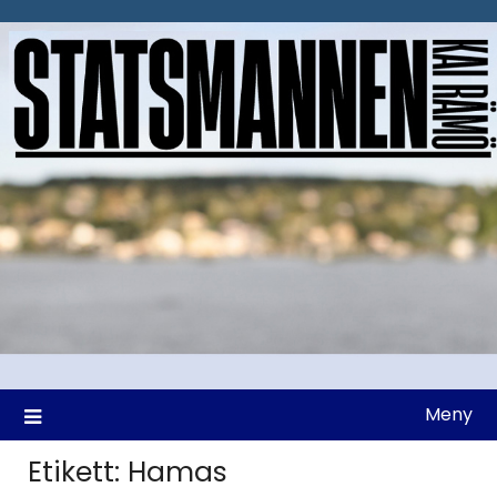
Hoppa
till
innehåll
Meny
Etikett:
Hamas