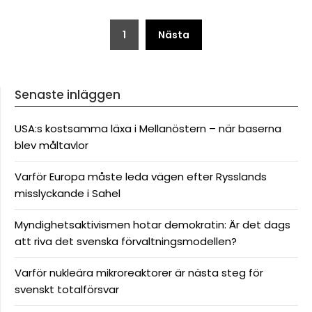
Sidnumrering
1
Nästa
för
inlägg
Senaste inläggen
USA:s kostsamma läxa i Mellanöstern – när baserna
blev måltavlor
Varför Europa måste leda vägen efter Rysslands
misslyckande i Sahel
Myndighetsaktivismen hotar demokratin: Är det dags
att riva det svenska förvaltningsmodellen?
Varför nukleära mikroreaktorer är nästa steg för
svenskt totalförsvar