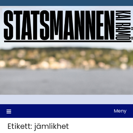
Hoppa
till
innehåll
Meny
Etikett:
jämlikhet