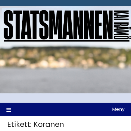
Hoppa
till
innehåll
Meny
Etikett:
Koranen