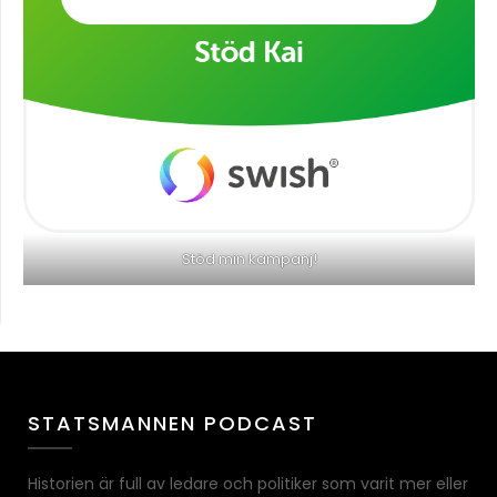
Stöd min kampanj!
STATSMANNEN PODCAST
Historien är full av ledare och politiker som varit mer eller