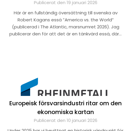
Publicerat den 19 januari 2026
Här är en fullständig översättning till svenska av
Robert Kagans essä ”America vs. the World”
(publicerad i The Atlantic, marsnumret 2026). Jag
publicerar den för att det är en tänkvärd essä, där…
Europeisk försvarsindustri ritar om den
ekonomiska kartan
Publicerat den 10 januari 2026
Under 2025 har vi bevittnat en historisk vändpunkt för