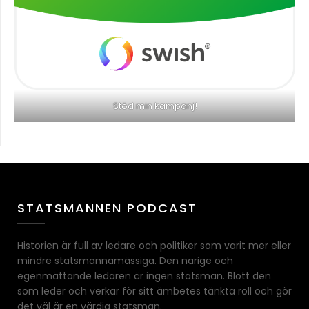
Stöd min kampanj!
STATSMANNEN PODCAST
Historien är full av ledare och politiker som varit mer eller
mindre statsmannamässiga. Den närige och
egenmättande ledaren är ingen statsman. Blott den
som leder och verkar för sitt ämbetes tänkta roll och gör
det väl är en värdig statsman.