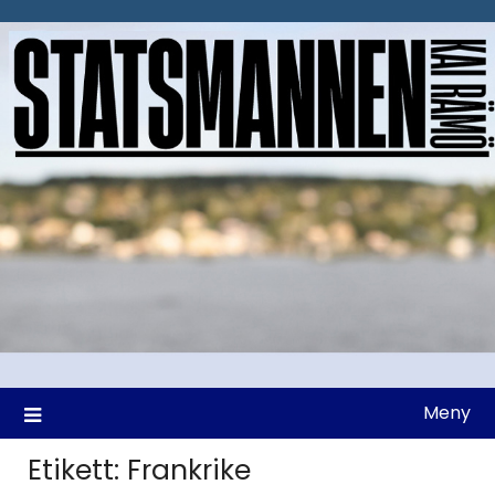
Hoppa
till
innehåll
Meny
Etikett:
Frankrike