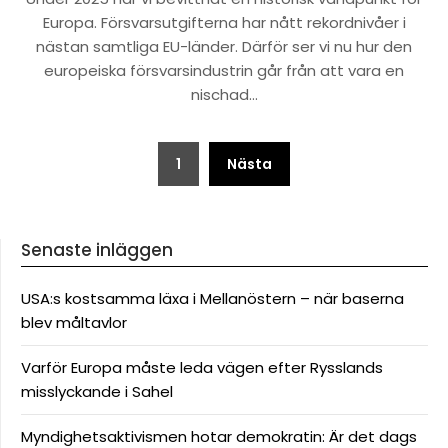
Europa. Försvarsutgifterna har nått rekordnivåer i
nästan samtliga EU-länder. Därför ser vi nu hur den
europeiska försvarsindustrin går från att vara en
nischad…
Sidnumrering
1
Nästa
för
inlägg
Senaste inläggen
USA:s kostsamma läxa i Mellanöstern – när baserna
blev måltavlor
Varför Europa måste leda vägen efter Rysslands
misslyckande i Sahel
Myndighetsaktivismen hotar demokratin: Är det dags