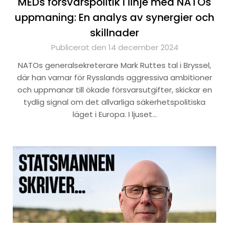
MEDs försvarspolitik i linje med NATOs
uppmaning: En analys av synergier och
skillnader
Publicerat den 14 december 2024
NATOs generalsekreterare Mark Ruttes tal i Bryssel,
där han varnar för Rysslands aggressiva ambitioner
och uppmanar till ökade försvarsutgifter, skickar en
tydlig signal om det allvarliga säkerhetspolitiska
läget i Europa. I ljuset…