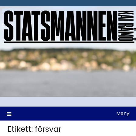
Hoppa
till
innehåll
Meny
Etikett:
försvar