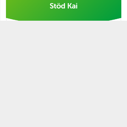
Stöd min kampanj!
STATSMANNEN PODCAST
Historien är full av ledare och politiker som varit mer eller
mindre statsmannamässiga. Den närige och