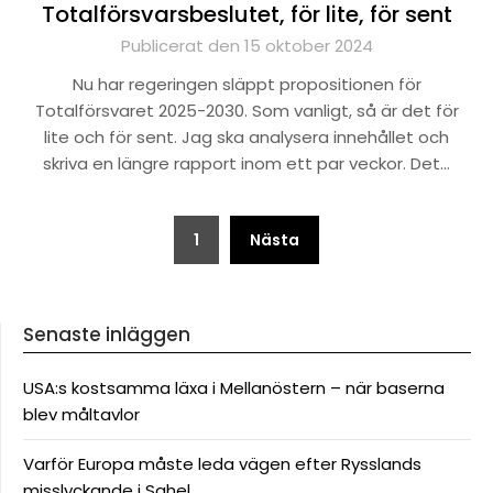
Totalförsvarsbeslutet, för lite, för sent
Publicerat den 15 oktober 2024
Nu har regeringen släppt propositionen för
Totalförsvaret 2025-2030. Som vanligt, så är det för
lite och för sent. Jag ska analysera innehållet och
skriva en längre rapport inom ett par veckor. Det…
Sidnumrering
1
Nästa
för
inlägg
Senaste inläggen
USA:s kostsamma läxa i Mellanöstern – när baserna
blev måltavlor
Varför Europa måste leda vägen efter Rysslands
misslyckande i Sahel