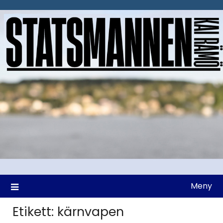
Hoppa
till
innehåll
Meny
Etikett:
kärnvapen