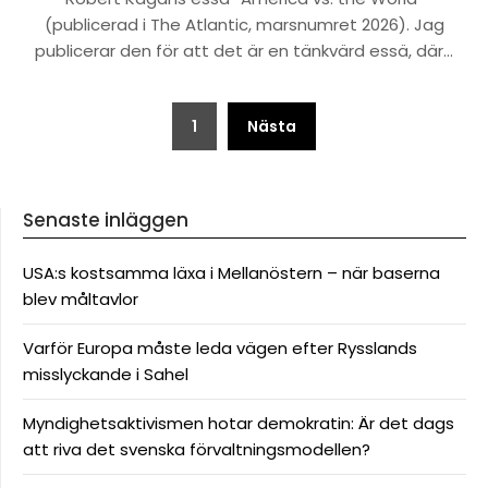
(publicerad i The Atlantic, marsnumret 2026). Jag
publicerar den för att det är en tänkvärd essä, där…
Sidnumrering
1
Nästa
för
inlägg
Senaste inläggen
USA:s kostsamma läxa i Mellanöstern – när baserna
blev måltavlor
Varför Europa måste leda vägen efter Rysslands
misslyckande i Sahel
Myndighetsaktivismen hotar demokratin: Är det dags
att riva det svenska förvaltningsmodellen?