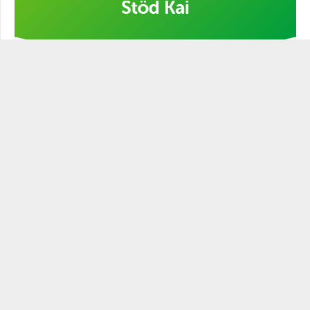
Stöd min kampanj!
STATSMANNEN PODCAST
Historien är full av ledare och politiker som varit mer eller
mindre statsmannamässiga. Den närige och
egenmättande ledaren är ingen statsman. Blott den