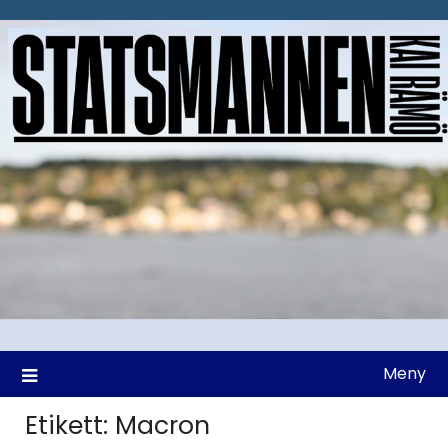
Hoppa
till
innehåll
Meny
Etikett:
Macron