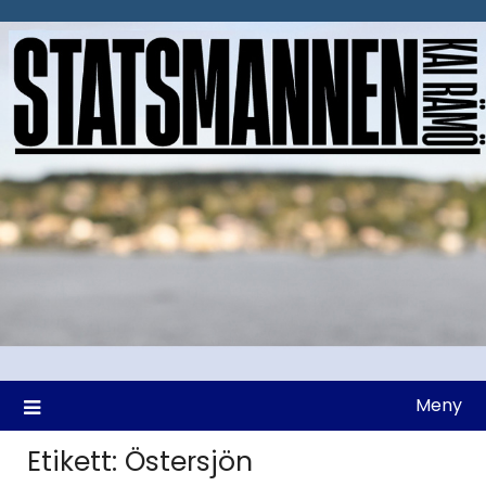
Hoppa
till
innehåll
Meny
Etikett:
Östersjön