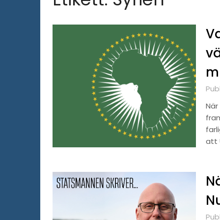
Va
vä
mi
Pub
När 
fra
far
att 
Nä
Nu
Pub