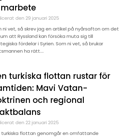
amarbete
icerat den 29 januari 2025
 ni vet, så skrev jag en artikel på nyårsafton om det
um att Ryssland kan försöka muta sig till
tegiska fördelar i Syrien. Som ni vet, så brukar
tsmannen ha rätt….
n turkiska flottan rustar för
amtiden: Mavi Vatan-
ktrinen och regional
aktbalans
icerat den 22 januari 2025
 turkiska flottan genomgår en omfattande