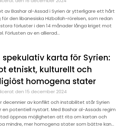
licerat den 16 december 2024
et av Bashar al-Assad i Syrien är ytterligare ett hårt
g för den libanesiska Hizbollah-rörelsen, som redan
t stora förluster i den 14 månader långa kriget mot
el. Förlusten av en allierad…
 spekulativ karta för Syrien:
t etniskt, kulturellt och
ligiöst homogena stater
licerat den 15 december 2024
r decennier av konflikt och instabilitet står Syrien
ör en potentiell nystart. Med Bashar al-Assads regim
rtad öppnas möjligheten att rita om kartan och
pa mindre, mer homogena stater som bättre kan…