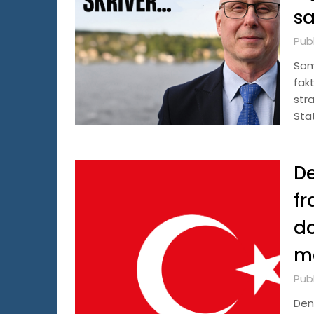
s
Publ
Som
fakt
stra
Sta
De
fr
do
m
Publ
Den