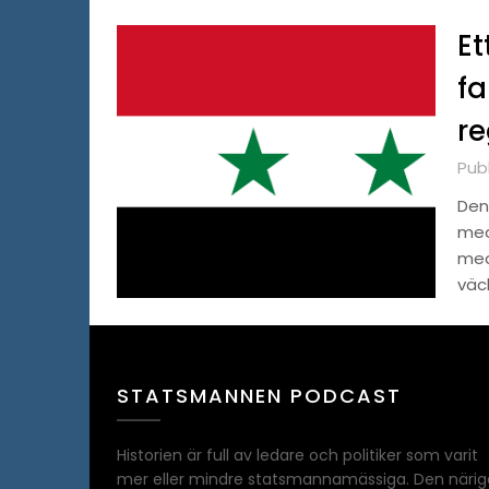
Et
fa
re
Pub
Den
med 
med 
väc
STATSMANNEN PODCAST
Historien är full av ledare och politiker som varit
mer eller mindre statsmannamässiga. Den närig