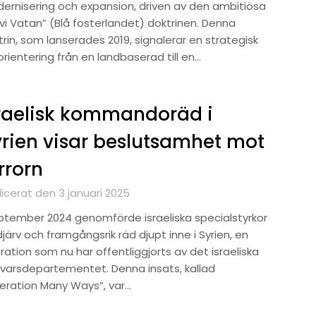
ernisering och expansion, driven av den ambitiösa
vi Vatan” (Blå fosterlandet) doktrinen. Denna
rin, som lanserades 2019, signalerar en strategisk
rientering från en landbaserad till en…
raelisk kommandoräd i
rien visar beslutsamhet mot
rrorn
icerat den 3 januari 2025
eptember 2024 genomförde israeliska specialstyrkor
järv och framgångsrik räd djupt inne i Syrien, en
ation som nu har offentliggjorts av det israeliska
svarsdepartementet. Denna insats, kallad
eration Many Ways”, var…